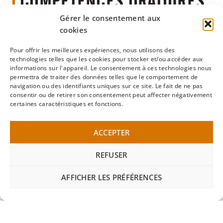
COMPÉTENCES ORATOIRES
Gérer le consentement aux
Notre formatrice expérimentée offre des outils
cookies
concrets pour naviguer dans divers scénarios de
prise de parole.
La gestion de l’anxiété est
Pour offrir les meilleures expériences, nous utilisons des
centrale
, assurant confiance et sérénité. Profitez
technologies telles que les cookies pour stocker et/ou accéder aux
informations sur l'appareil. Le consentement à ces technologies nous
d’un contenu riche et diversifié dans un
permettra de traiter des données telles que le comportement de
environnement bienveillant, avec une flexibilité
navigation ou des identifiants uniques sur ce site. Le fait de ne pas
maximale et un feedback continu pour renforcer
consentir ou de retirer son consentement peut affecter négativement
certaines caractéristiques et fonctions.
vos compétences oratoires.
L’accent est mis sur l’encouragement et le
ACCEPTER
renforcement positif, assurant que chaque
participant se sente soutenu et valorisé. Le
REFUSER
processus de notre formation est conçu pour
offrir un parcours d’apprentissage cohérent,
AFFICHER LES PRÉFÉRENCES
progressif et adapté aux besoins de chaque
participant, les équipant de toutes les
compétences et techniques nécessaires pour
devenir des orateurs confiants et efficaces en