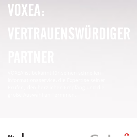
VOXEA:
VERTRAUENSWÜRDIGER
PARTNER
VOXEA ist bekannt für seinen schnellen
Informationsservice, die Expertise seiner
Prüfer
,
den herzlichen Empfang und die
große Auswahl an Terminen.