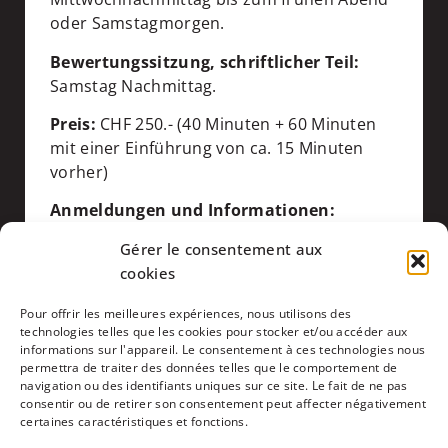
oder Samstagmorgen.
Bewertungssitzung, schriftlicher Teil:
Samstag Nachmittag.
Preis:
CHF 250.- (40 Minuten + 60 Minuten
mit einer Einführung von ca. 15 Minuten
vorher)
Anmeldungen und Informationen:
021 627 70 70
oder
info@voxea.com
Gérer le consentement aux
cookies
ANMELDEN
Pour offrir les meilleures expériences, nous utilisons des
technologies telles que les cookies pour stocker et/ou accéder aux
informations sur l'appareil. Le consentement à ces technologies nous
SCHRIFTLICH IN LAUSANNE
permettra de traiter des données telles que le comportement de
navigation ou des identifiants uniques sur ce site. Le fait de ne pas
Der fide-Test (schriftlich) ist in zwei Teile gegliedert:
consentir ou de retirer son consentement peut affecter négativement
certaines caractéristiques et fonctions.
"Lesen" und "Schreiben".