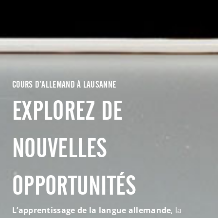
COURS D’ALLEMAND À LAUSANNE
EXPLOREZ DE
NOUVELLES
OPPORTUNITÉS
L’apprentissage de la langue allemande
, la