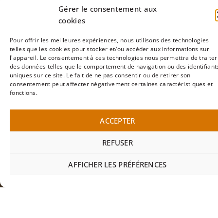
l’apprentissage dans notre école.
Gérer le consentement aux
cookies
S’INSCRIRE
Pour offrir les meilleures expériences, nous utilisons des technologies
telles que les cookies pour stocker et/ou accéder aux informations sur
l'appareil. Le consentement à ces technologies nous permettra de traiter
des données telles que le comportement de navigation ou des identifiant
COURS EN ALLEMAND À LAUSANNE
uniques sur ce site. Le fait de ne pas consentir ou de retirer son
consentement peut affecter négativement certaines caractéristiques et
DÉVELOPPEZ VOTRE
fonctions.
CARRIÈRE AVEC VOXEA
ACCEPTER
REFUSER
AFFICHER LES PRÉFÉRENCES
VOXEA
FORMATIONS
FIDE
LOCATI
VOXEA
FORMATIONS
FIDE
LOCATI
DE
DE
VOXEA
De
Bénéficiez
a
l’apprentissage
de
SALLES