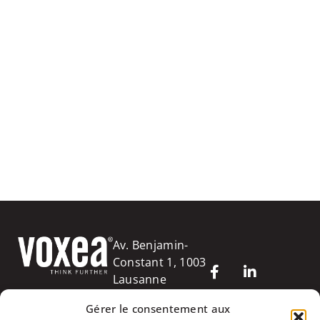
Av. Benjamin-
Constant 1, 1003
Lausanne
+41 (0)21 627 70
Gérer le consentement aux
70